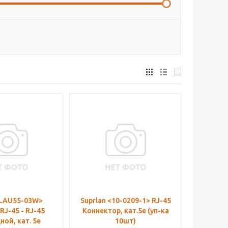
<LAU55-03W>
Suprlan <10-0209-1> RJ-45
J-45 - RJ-45
Коннектор, кат.5e (уп-ка
проходной, кат. 5e
10шт)