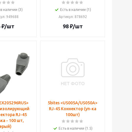
 в наличии (3)
Есть в наличии (1)
кул
: 949688
Артикул
: 878692
6
₽
/шт
98
₽
/шт
<EX205296RUS>
5bites <US005A/US050A>
 изолирующий
RJ-45 Коннектор (уп-ка
ектора RJ-45
100шт)
ка - 100 шт,
ерый)
Есть в наличии (1.5)