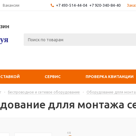
+7 493-514-44-04
+7 920-340-84-40
Зака
Вакансии
зин
уя
ОСТАВКОЙ
СЕРВИС
ПРОВЕРКА КВИТАНЦИИ
г
-
Беспроводное и сетевое оборудование
-
Оборудование длля монта
дование длля монтажа с
48