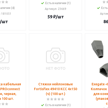
Есть в наличии (1)
наличии (4)
Есть
Артикул
: 23669
: 181051
Арти
59
₽
/шт
/шт
8
а кабельная
Стяжки нейлоновые
Exegate 
 PROconnect
Fortisflex 49410 КСС 4x150
Колпачок
м, черная,
(ч) (100 шт.)
для конн
 100 шт.
(упаков
с
Есть в наличии (1)