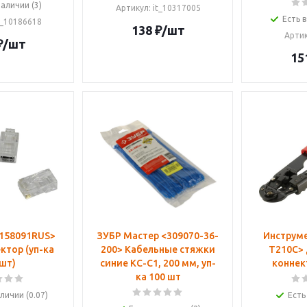
наличии (3)
Артикул
: it_10317005
Есть в
It_10186618
138
₽
/шт
Арти
₽
/шт
15
X158091RUS>
ЗУБР Мастер <309070-36-
Инструме
 (уп-ка
200> Кабельные стяжки
T210C>
шт)
синие КС-С1, 200 мм, уп-
коннек
ка 100 шт
личии (0.07)
Есть