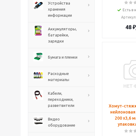
Устройства
хранения
Есть в 
информации
Артикул
48
₽
Аккумуляторы,
батарейки,
зарядки
Бумага и пленки
Расходные
материалы
Кабели,
переходники,
разветвители
Хомут-стяжк
нейлоновая
200 x3,6 м
Видео
упаковка
оборудование