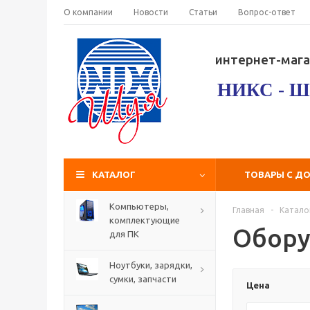
О компании
Новости
Статьи
Вопрос-ответ
интернет-мага
НИКС - Ш
КАТАЛОГ
ТОВАРЫ С Д
Компьютеры,
Главная
-
Катало
комплектующие
Обору
для ПК
Ноутбуки, зарядки,
сумки, запчасти
Цена