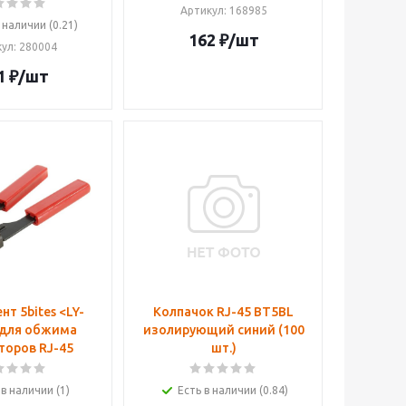
Артикул
: 168985
 наличии (0.21)
162
₽
/шт
кул
: 280004
1
₽
/шт
нт 5bites <LY-
Колпачок RJ-45 BT5BL
 для обжима
изолирующий синий (100
торов RJ-45
шт.)
 в наличии (1)
Есть в наличии (0.84)