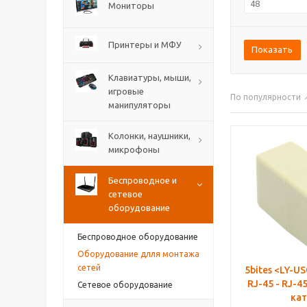
Мониторы
Принтеры и МФУ
Показать
Клавиатуры, мыши,
игровые
По популярности
манипуляторы
Колонки, наушники,
микрофоны
Беспроводное и
сетевое
оборудование
Беспроводное оборудование
Оборудование длля монтажа
сетей
5bites <LY-U
RJ-45 - RJ-4
Сетевое оборудование
кат