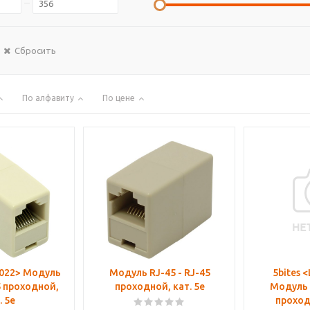
Сбросить
По алфавиту
По цене
S022> Модуль
Модуль RJ-45 - RJ-45
5bites 
5 проходной,
проходной, кат. 5e
Модуль R
. 5e